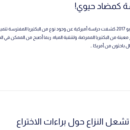
سة كمضاد حيوي!
دراسة: بكتيريا مفترسة كمضاد حيوي! مايو 2017 كشفت دراسة أميركية عن وجود نوع من البكتيري
عينة من البكتيريا الممرضة، ولتنقية المياه. ربما أصبح من الممكن في ال
ل باحثون من أمريكا …
عل النزاع حول براءات الاختراع