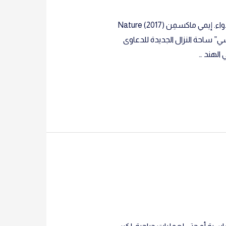
أدوية فيروس “سي” تشعل النزاع حول براءات الاختراع دعاوى قضائية في الهند والأرجنتين تسعى لخَفْض سعر الدواء. إيمي ماكسمِن Nature (2017)
ض الالتهاب الكبدي الفيروسي “سي” ساحة النزال الجديدة للدعاوى
الهند …