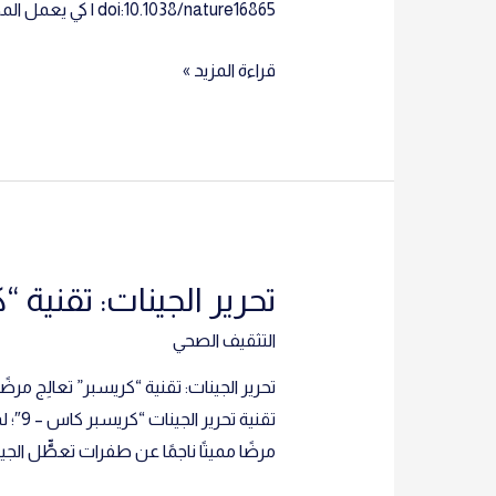
doi:10.1038/nature16865 | كي يعمل المخ بشكل طبيعي، يجب نقل …
علم
قراءة المزيد »
الأعصاب:
آلِيَّة
إصابة
الميلين
تحرير الجينات: تقنية “ك
التثقيف الصحي
تقني
مرضًا مميتًا ناجمًا عن طفرات تعطِّّل الج