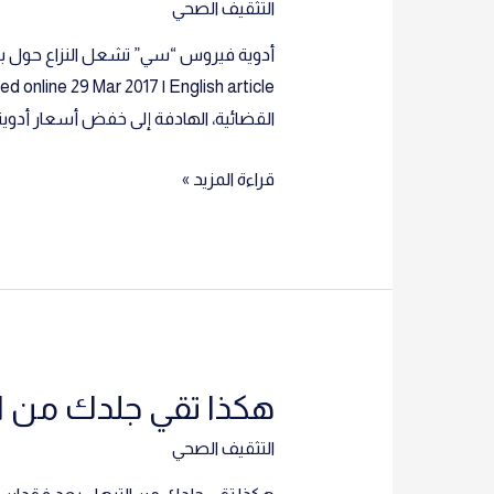
التثقيف الصحي
القضائية، الهادفة إلى خفض أسعار أدويت
أدوية
قراءة المزيد »
فيروس
“سي”
تشعل
النزاع
حول
براءات
هكذا تقي جلدك من الت
الاختراع
التثقيف الصحي