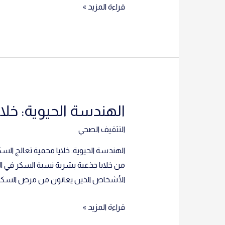
تحرير
قراءة المزيد »
الجينات:
تقنية
“كريسبر”
تعالِج
مرضًا
عضليًّا
الهندسة الحيوية: خلا
التثقيف الصحي
من خلايا جذعية بشرية نسبة السكر في ال
الأشخاص الذين يعانون من مرض السكري ا
الهندسة
قراءة المزيد »
الحيوية: