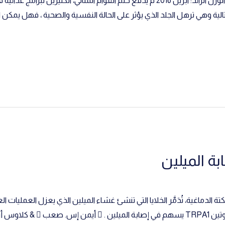
هكذا تقي جلدك من الترهل بعد فقدان الوزن الزائد: ابريل 2016 م يدفع حلم القوام المثالي
لية وهي ترهل الجلد الذي يؤثر على الحالة النفسية والصحية ، فهل يمكن 
ابة الميلين
كتة الدماغية، تُدَمَّر الخلايا التي تنشئ غشاء الميلين الذي يعزل العمليات 