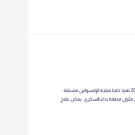
الهندسة الحيوية: خلايا محمية تعالج السكري Nature (2016) doi:10.1038/529440d | Published online 28 يناير 2016 تعيد خلايا منتِجة للإنسولين مشتقة
 فئران مصابة بداء السكري . يمكن علاج