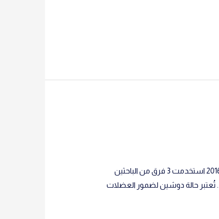
تحرير الجينات: تقنية “كريسبر” تعالِج مرضًا عضليًّا Nature (2016) doi:10.1038/529130b | Published online 14 يناير 2016 استخدمت 3 فرق من الباحثين
ضمور العضلي . تُعتبر حالة دوشين لضمور العضلات