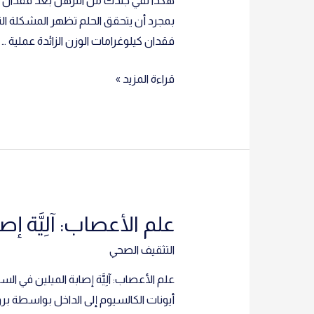
بمجرد أن يتحقق الحلم تظهر المشكلة التا
فقدان كيلوغرامات الوزن الزائدة عملية …
هكذا
قراءة المزيد »
تقي
جلدك
من
الترهل
بعد
فقدان
علم الأعصاب: آلِيَّة إص
الوزن
الزائد:
التثقيف الصحي
علم الأعصاب: آلِيَّة إصابة الميلين في الس