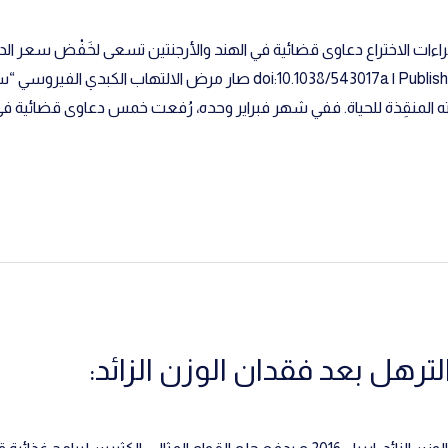
doi:10.1038/543017a | Published online 29 Mar 2017 | English article صار مر
ه المنقِذة للحياة. ففي شهر فبراير وحده، رُفعت خمس دعاوى قضائية في 
رهل بعد فقدان الوزن الزائد: