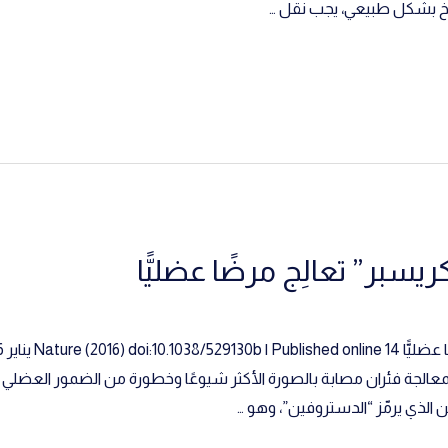
ريسبر” تعالِج مرضًا عضليًّا
ة تحرير الجينات “كريسبر كاس – 9″؛ لمعالجة فئران مصابة بالصورة الأكثر شيوعًا وخطورة من ال
ين الذي يرمّز “الدستروفين”، وهو …