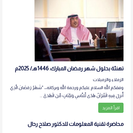
تهنئة بحلول شهر رمضان المبارك‎:‎ ‏1446هـ/ 2025م
الزملاء والزميلات
وفقكم الله السلام عليكم ورحمة الله وبركاته،،، "شَهْرُ رَمَضَانَ الَّذِي
أُنزِلَ فِيهِ الْقُرْآنُ هُدًى لِّلنَّاسِ وَبَيِّنَاتٍ مِّنَ الْهُدَىٰ ...
اقرأ المزيد
محاضرة تقنية المعلومات للدكتور صلاح رحال